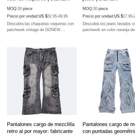
MOQ:
30
piece
MOQ:
30
piece
Precio por unidad:
US $
32.95-49.95
Precio por unidad:
US $
17.95-
Descubra las chaquetas vaqueras con
Descubra los jeans lavados c
patchwork vintage de DiZNEW.
patchwork en color naranja d
Fabricación de primera calidad, alta
Fabricación de primera calidad
calidad y diseños únicos.
calidad y diseños únicos.
Pantalones cargo de mezclilla
Pantalones cargo de me
retro al por mayor: fabricante
con puntadas geométri