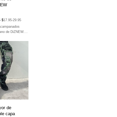
ZNEW
 $
17.95-29.95
 acampanados
mano de DiZNEW.
a calidad, alta
ísticos únicos.
yor de
ble capa