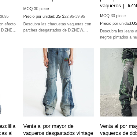
vaqueros | Di
MOQ:
30
piece
MOQ:
30
piece
29.95
Precio por unidad:
US $
22.95-39.95
Precio por unidad:
US
on efecto
Descubra las chaquetas vaqueras con
e DiZNEW.
parches desgastados de DiZNEW.
Descubra los jeans
, alta
Fabricación de primera calidad, alta
negros pintados a 
calidad y diseños únicos.
Fabricación de primer
calidad y diseños art
zclilla
Venta al por mayor de
Venta al por ma
cas al
vaqueros desgastados vintage
vaqueros de do