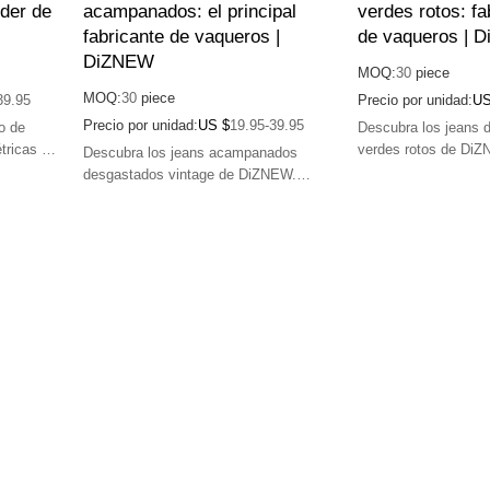
íder de
acampanados: el principal
verdes rotos: fa
fabricante de vaqueros |
de vaqueros | 
DiZNEW
MOQ:
30
piece
MOQ:
30
piece
39.95
Precio por unidad:
US
Precio por unidad:
US $
19.95-39.95
o de
Descubra los jeans 
tricas de
verdes rotos de DiZ
Descubra los jeans acampanados
era
de primera calidad, a
desgastados vintage de DiZNEW.
s únicos.
diseños únicos.
Fabricación de primera calidad, alta
calidad y diseños únicos.