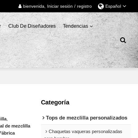
bienvenida,
Iniciar sesión
/
registro
Español
r
Club De Diseñadores
Tendencias
Categoría
Tops de mezclilla personalizados
illa
,
al de mezclilla
Chaquetas vaqueras personalizadas
Fábrica