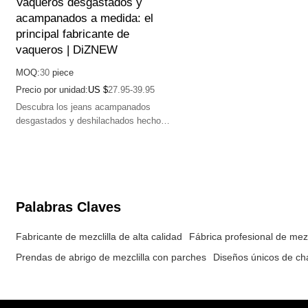
Vaqueros desgastados y
acampanados a medida: el
principal fabricante de
vaqueros | DiZNEW
MOQ:
30
piece
Precio por unidad:
US $
27.95-39.95
Descubra los jeans acampanados
desgastados y deshilachados hechos a
medida de DiZNEW. Fabricación de
primera calidad, alta calidad y diseños
únicos.
Palabras Claves
Fabricante de mezclilla de alta calidad
Fábrica profesional de mezc
Prendas de abrigo de mezclilla con parches
Diseños únicos de ch