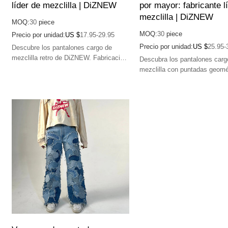
líder de mezclilla | DiZNEW
por mayor: fabricante l
mezclilla | DiZNEW
MOQ:
30
piece
MOQ:
30
piece
Precio por unidad:
US $
17.95-29.95
Precio por unidad:
US $
25.95-
Descubre los pantalones cargo de
mezclilla retro de DiZNEW. Fabricación
Descubra los pantalones carg
de primera calidad, alta calidad y
mezclilla con puntadas geomé
diseños únicos.
DiZNEW. Fabricación de prim
calidad, alta calidad y diseño