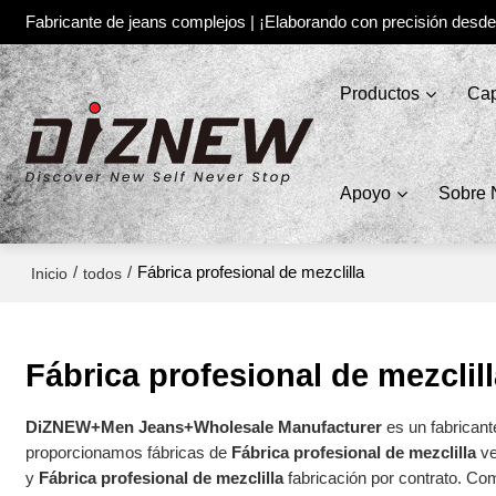
Fabricante de jeans complejos | ¡Elaborando con precisión desd
Productos
Cap
Apoyo
Sobre 
/
/
Fábrica profesional de mezclilla
Inicio
todos
Fábrica profesional de mezclil
DiZNEW+Men Jeans+Wholesale Manufacturer
es un fabricant
proporcionamos fábricas de
Fábrica profesional de mezclilla
ve
y
Fábrica profesional de mezclilla
fabricación por contrato. Co