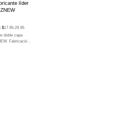
bricante líder
DiZNEW
 $
17.95-29.95
de doble capa
NEW. Fabricación
lta calidad y