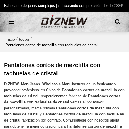
Fabricante de jeans complejos | ¡Elaborando con precisión desde 2004!
Inicio
todos
/
/
Pantalones cortos de mezclilla con tachuelas de cristal
Pantalones cortos de mezclilla con
tachuelas de cristal
DiZNEW+Men Jeans+Wholesale Manufacturer
es un fabricante y
proveedor profesional en China de
Pantalones cortos de mezclilla con
tachuelas de cristal
, proporcionamos fábricas de
Pantalones cortos
de mezclilla con tachuelas de cristal
ventas al por mayor
personalizadas, marca privada
Pantalones cortos de mezclilla con
tachuelas de cristal
y
Pantalones cortos de mezclilla con tachuelas
de cristal
fabricación por contrato. Comuníquese con nosotros ahora
para obtener la mejor cotización para
Pantalones cortos de mezclilla