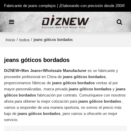
Fabricante de jeans complejos | ¡Elaborando con precisión desde 2004!
Inicio
todos
/
/
jeans góticos bordados
jeans góticos bordados
DiZNEW+Men Jeans+Wholesale Manufacturer
es un fabricante y
proveedor profesional en China de
jeans góticos bordados
,
proporcionamos fábricas de
jeans góticos bordados
ventas al por
mayor personalizadas, marca privada
jeans góticos bordados
y
jeans
góticos bordados
fabricación por contrato. Comuníquese con nosotros
ahora para obtener la mejor cotización para
jeans góticos bordados
,
vamos a responder de una manera oportuna, no somos el precio más
bajo de
jeans góticos bordados
, pero vamos a ofrecerle un mejor
servicio.