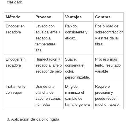
claridad:
Método
Proceso
Ventajas
Contras
Encoger en
Lavado con
Rápido,
Posibilidad de
secadora
agua caliente +
consistente y
sobrecontracción
secado a
eficaz.
y estrés de la
temperatura
fibra.
alta
Encoger sin
Humectación +
Suave,
Proceso más
secadora
secado al aire o
conserva el
lento, resultado
secador de pelo
color,
variable
personalizable.
Tratamiento
Uso de una
Dirigido,
Requiere
con vapor
plancha de
minimiza el
precisión y
vapor en zonas
cambio de
puede requerir
húmedas
tamaño general
mucho trabajo.
3. Aplicación de calor dirigida