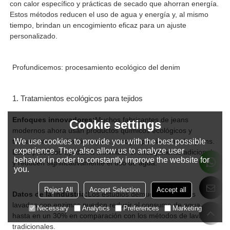
con calor específico y prácticas de secado que ahorran energía.
Estos métodos reducen el uso de agua y energía y, al mismo
tiempo, brindan un encogimiento eficaz para un ajuste
personalizado.
Profundicemos: procesamiento ecológico del denim
1. Tratamientos ecológicos para tejidos
Enfoques innovadores:
Muchos fabricantes de jeans
Cookie settings
modernos ahora usan productos químicos ecológicos y
tratamientos enzimáticos para encoger previamente los jeans.
We use cookies to provide you with the best possible
experience. They also allow us to analyze user
Estos procesos ayudan a minimizar el encogimiento adicional
behavior in order to constantly improve the website for
y reducen significativamente el uso de agua.
you.
Reject All
Accept Selection
Accept all
Datos de la industria:
Los estudios demuestran que los
lavados con enzimas pueden reducir el consumo de agua
Necessary
Analytics
Preferences
Marketing
hasta en un 30% en comparación con los métodos de lavado
tradicionales.