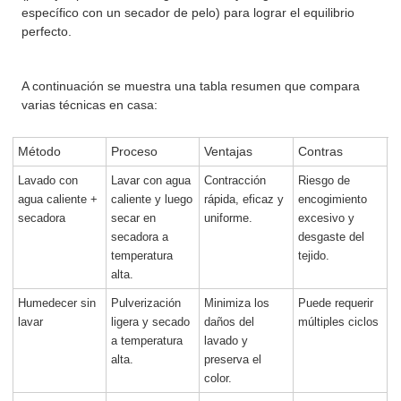
específico con un secador de pelo) para lograr el equilibrio
perfecto.
A continuación se muestra una tabla resumen que compara
varias técnicas en casa:
Método
Proceso
Ventajas
Contras
Lavado con
Lavar con agua
Contracción
Riesgo de
agua caliente +
caliente y luego
rápida, eficaz y
encogimiento
secadora
secar en
uniforme.
excesivo y
secadora a
desgaste del
temperatura
tejido.
alta.
Humedecer sin
Pulverización
Minimiza los
Puede requerir
lavar
ligera y secado
daños del
múltiples ciclos
a temperatura
lavado y
alta.
preserva el
color.