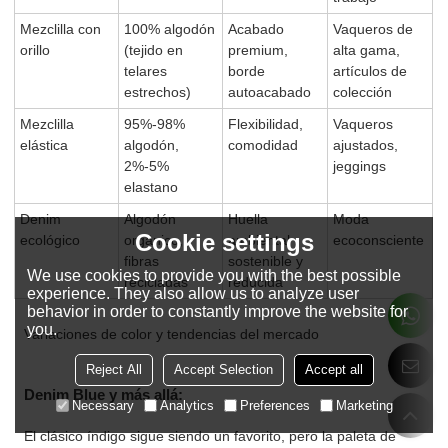
Mezclilla con
100% algodón
Acabado
Vaqueros de
orillo
(tejido en
premium,
alta gama,
telares
borde
artículos de
estrechos)
autoacabado
colección
Mezclilla
95%-98%
Flexibilidad,
Vaqueros
elástica
algodón,
comodidad
ajustados,
2%-5%
jeggings
elastano
Denim
Algodón
Huella
Moda
Cookie settings
ecológico
orgánico,
ambiental
ecoconsciente
fibras
sostenible y
We use cookies to provide you with the best possible
recicladas
reducida
experience. They also allow us to analyze user
behavior in order to constantly improve the website for
you.
Variaciones de color y tendencias del mercado
Reject All
Accept Selection
Accept all
Denim Blue y más allá:
Necessary
Analytics
Preferences
Marketing
El clásico índigo sigue siendo un favorito, pero la paleta de