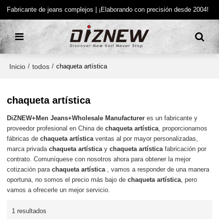
Fabricante de jeans complejos | ¡Elaborando con precisión desde 2004!
Inicio
todos
/
/
chaqueta artística
chaqueta artística
DiZNEW+Men Jeans+Wholesale Manufacturer
es un fabricante y
proveedor profesional en China de
chaqueta artística
, proporcionamos
fábricas de
chaqueta artística
ventas al por mayor personalizadas,
marca privada
chaqueta artística
y
chaqueta artística
fabricación por
contrato. Comuníquese con nosotros ahora para obtener la mejor
cotización para
chaqueta artística
, vamos a responder de una manera
oportuna, no somos el precio más bajo de
chaqueta artística
, pero
vamos a ofrecerle un mejor servicio.
1 resultados