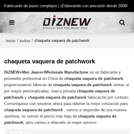
Fabricante de jeans complejos | ¡Elaborando con precisión desde 2004!
Inicio
todos
/
/
chaqueta vaquera de patchwork
chaqueta vaquera de patchwork
DiZNEW+Men Jeans+Wholesale Manufacturer
es un fabricante y
proveedor profesional en China de
chaqueta vaquera de patchwork
,
proporcionamos fábricas de
chaqueta vaquera de patchwork
ventas al
por mayor personalizadas, marca privada
chaqueta vaquera de
patchwork
y
chaqueta vaquera de patchwork
fabricación por contrato.
Comuníquese con nosotros ahora para obtener la mejor cotización para
chaqueta vaquera de patchwork
, vamos a responder de una manera
oportuna, no somos el precio más bajo de
chaqueta vaquera de
patchwork
, pero vamos a ofrecerle un mejor servicio.