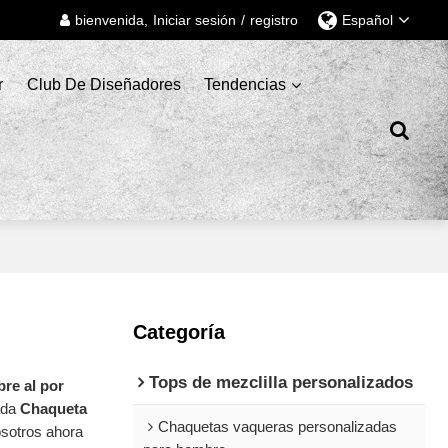
bienvenida,
Iniciar sesión
/
registro
Español
r
Club De Diseñadores
Tendencias
Categoría
Tops de mezclilla personalizados
re al por
ada
Chaqueta
Chaquetas vaqueras personalizadas
osotros ahora