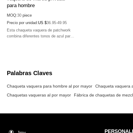
para hombre
MOQ:
30
piece
Precio por unidad:
US $
36.95-49.95
Esta chaqueta vaquera de patchwork
combina diferentes tonos de azul para
lograr un estilo distintivo. Tiene detalles
de agujeros y desgaste de distintos
tamaños y bordes deshilachados para
lograr un efecto casual y de capas. La
chaqueta tiene prácticos bolsillos
abotonados y un corte holgado que le
Palabras Claves
da un estilo moderno e individualista.
Chaqueta vaquera para hombre al por mayor
Chaqueta vaquera a
Chaquetas vaqueras al por mayor
Fábrica de chaquetas de mezcli
PERSONAL
Jimy