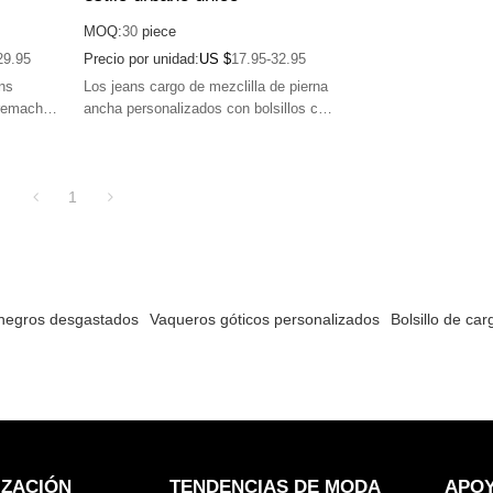
MOQ:
30
piece
29.95
Precio por unidad:
US $
17.95-32.95
ns
Los jeans cargo de mezclilla de pierna
 remaches
ancha personalizados con bolsillos con
n
botones funcionales ofrecen un
 con
aspecto urbano destacado, perfecto
oras.
para el atractivo del diseñador.
1
negros desgastados
Vaqueros góticos personalizados
Bolsillo de ca
s
IZACIÓN
TENDENCIAS DE MODA
APO