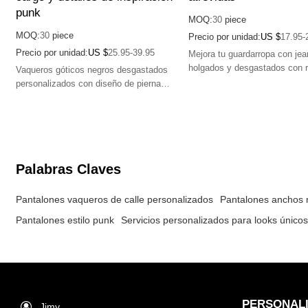
punk
MOQ:
30
piece
MOQ:
30
piece
Precio por unidad:
US $
17.95-
Precio por unidad:
US $
25.95-39.95
Mejora tu guardarropa con jea
holgados y desgastados con
Vaqueros góticos negros desgastados
personalizados, que combina
personalizados con diseño de pierna
vibraciones urbanas audaces
ancha, bolsillos cargo y detalles de
soluciones de diseño innovad
inspiración punk para un look urbano
atrevido.
Palabras Claves
Pantalones vaqueros de calle personalizados
Pantalones anchos 
Pantalones estilo punk
Servicios personalizados para looks único
PERSONAL
Jimy