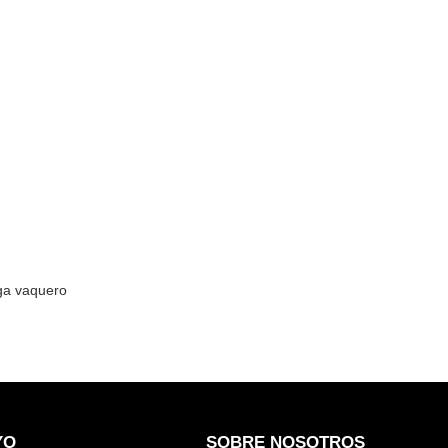
rga vaquero
YO
SOBRE NOSOTROS