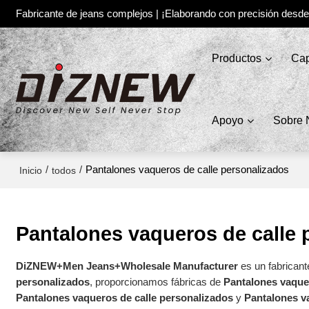
Fabricante de jeans complejos | ¡Elaborando con precisión desd
Productos
Cap
Apoyo
Sobre 
/
/
Pantalones vaqueros de calle personalizados
Inicio
todos
Pantalones vaqueros de calle 
DiZNEW+Men Jeans+Wholesale Manufacturer
es un fabricant
personalizados
, proporcionamos fábricas de
Pantalones vaque
Pantalones vaqueros de calle personalizados
y
Pantalones v