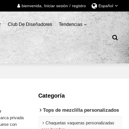
bienvenida,
Iniciar sesión
/
registro
Español
r
Club De Diseñadores
Tendencias
Categoría
Tops de mezclilla personalizados
e
arca privada
Chaquetas vaqueras personalizadas
quese con