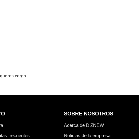
aqueros cargo
YO
SOBRE NOSOTROS
ra
Acerca de DiZNEW
tas frecuentes
Noticias de la empresa