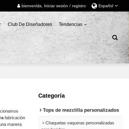
bienvenida,
Iniciar sesión
/
registro
Español
r
Club De Diseñadores
Tendencias
Categoría
Tops de mezclilla personalizados
orcionamos
ra
fabricación
Chaquetas vaqueras personalizadas
 una manera