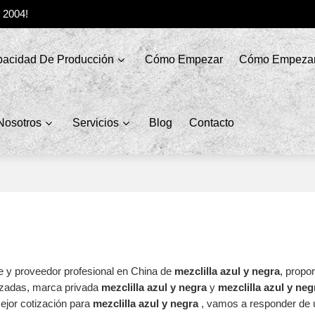
e 2004!
acidad De Producción
Cómo Empezar
Cómo Empeza
Nosotros
Servicios
Blog
Contacto
e y proveedor profesional en China de
mezclilla azul y negra
, prop
izadas, marca privada
mezclilla azul y negra
y
mezclilla azul y neg
ejor cotización para
mezclilla azul y negra
, vamos a responder de