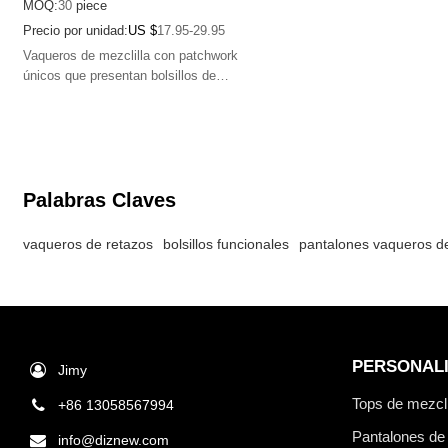
MOQ:
30
piece
Precio por unidad:
US $
17.95-29.95
Vaqueros de mezclilla con patchwork
únicos que presentan bolsillos de
mezclilla azul y negra contrastantes,
diseñados para amantes de la moda
urbana atrevida y vanguardista.
Palabras Claves
vaqueros de retazos
bolsillos funcionales
pantalones vaqueros de
PERSONAL
Jimy
Tops de mezcli
+86 13058567994
Pantalones de 
info@diznew.com