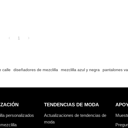
1
 calle
diseñadores de mezclilla
mezclilla azul y negra
pantalones v
IZACIÓN
TENDENCIAS DE MODA
APO
lla personalizados
Actualizaciones de tendencias de
Muest
moda
mezclilla
Pregun