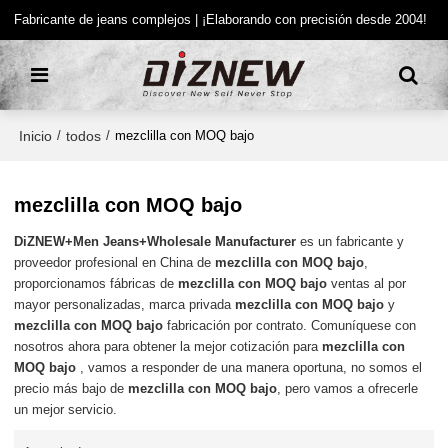
Fabricante de jeans complejos | ¡Elaborando con precisión desde 2004!
Inicio
todos
/
/
mezclilla con MOQ bajo
mezclilla con MOQ bajo
DiZNEW+Men Jeans+Wholesale Manufacturer
es un fabricante y
proveedor profesional en China de
mezclilla con MOQ bajo
,
proporcionamos fábricas de
mezclilla con MOQ bajo
ventas al por
mayor personalizadas, marca privada
mezclilla con MOQ bajo
y
mezclilla con MOQ bajo
fabricación por contrato. Comuníquese con
nosotros ahora para obtener la mejor cotización para
mezclilla con
MOQ bajo
, vamos a responder de una manera oportuna, no somos el
precio más bajo de
mezclilla con MOQ bajo
, pero vamos a ofrecerle
un mejor servicio.