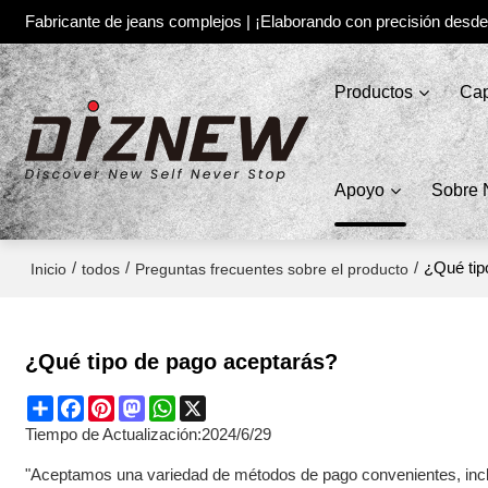
Fabricante de jeans complejos | ¡Elaborando con precisión desd
Productos
Cap
Apoyo
Sobre 
/
/
/
¿Qué tip
Inicio
todos
Preguntas frecuentes sobre el producto
¿Qué tipo de pago aceptarás?
Share
Facebook
Pinterest
Mastodon
WhatsApp
X
Tiempo de Actualización:
2024/6/29
"Aceptamos una variedad de métodos de pago convenientes, incluid