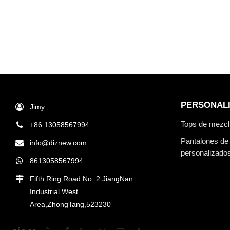
PERSONAL
Jimy
Tops de mezcli
+86 13058567994
Pantalones de 
info@diznew.com
personalizado
8613058567994
Fifth Ring Road No. 2 JiangNan
Industrial West
Area,ZhongTang,523230