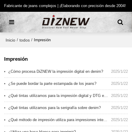
Fabricante de jeans complejos | ¡Elaborando con precisión desde 2004!
Inicio
todos
/
/
Impresión
Impresión
¿Cómo procesa DiZNEW la impresión digital en denim?
2025/1/22
¿Se puede bordar la parte estampada de los jeans?
2025/1/22
¿Qué tintas utilizamos para la impresión digital y DTG en denim?
2025/1/22
¿Qué tintas utilizamos para la serigrafía sobre denim?
2025/1/22
¿Qué método de impresión utiliza para impresiones integrales?
2025/1/22
¿Utiliza una base blanca para imprimir?
2025/1/22